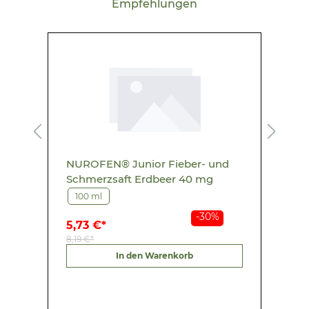
Empfehlungen
NUROFEN® Junior Fieber- und
G
Schmerzsaft Erdbeer 40 mg
5
S
100 ml
-30%
5,73 €*
1
8,19 €*
2
G
In den Warenkorb