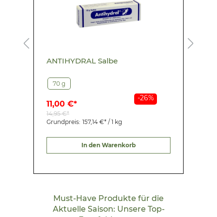
ANTIHYDRAL Salbe
L
70 g
-26%
11,00 €*
1
14,95 €*
19
Grundpreis:
157,14 €* / 1 kg
G
In den Warenkorb
Must-Have Produkte für die
Aktuelle Saison: Unsere Top-