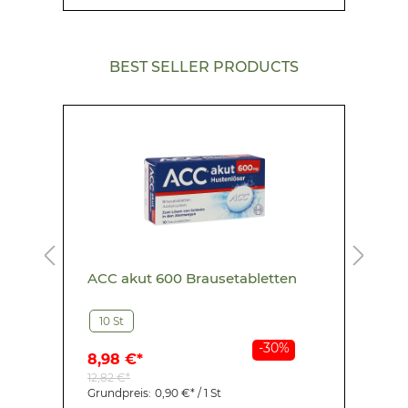
BEST SELLER PRODUCTS
ACC akut 600 Brausetabletten
A
10 St
-30%
8,98 €*
2
12,82 €*
3
Grundpreis:
0,90 €* / 1 St
G