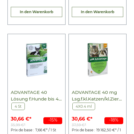
In den Warenkorb
In den Warenkorb
ADVANTAGE 40
ADVANTAGE 40 mg
Lösung f.Hunde bis 4
Lsg.f.kl.Katzen/kl.Zierk
kg
aninchen
4 St
4X0.4 ml
30,66 €*
30,66 €*
-15%
-18%
35,99 €*
37,59 €*
Prix de base :
7,66 €* / 1 St
Prix de base :
19.162,50 €* / 1