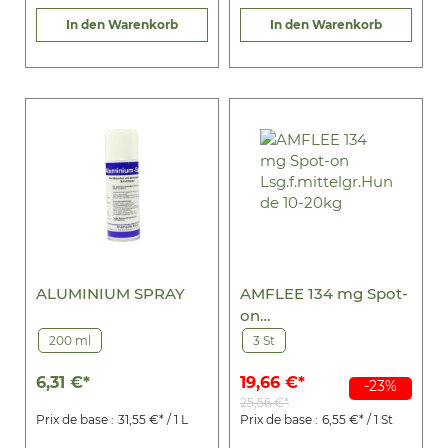
In den Warenkorb
In den Warenkorb
ALUMINIUM SPRAY
AMFLEE 134 mg Spot-
on
Lsg.f.mittelgr.Hunde
200 ml
3 St
10-20kg
6,31 €*
19,66 €*
-23%
25,56 €*
Prix de base :
31,55 €* / 1 L
Prix de base :
6,55 €* / 1 St