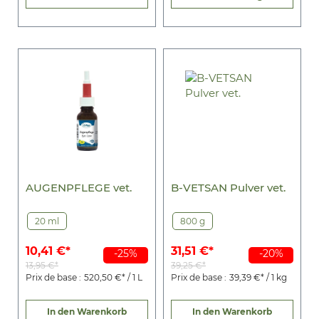
AUGENPFLEGE vet.
B-VETSAN Pulver vet.
20 ml
800 g
10,41 €*
31,51 €*
-25%
-20%
13,95 €*
39,25 €*
Prix de base :
520,50 €* / 1 L
Prix de base :
39,39 €* / 1 kg
In den Warenkorb
In den Warenkorb