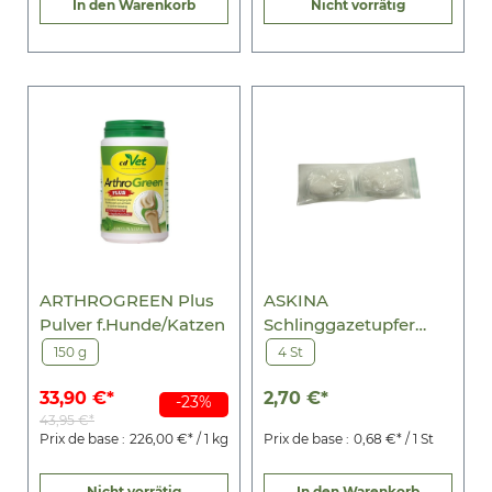
In den Warenkorb
Nicht vorrätig
ARTHROGREEN Plus
ASKINA
Pulver f.Hunde/Katzen
Schlinggazetupfer
pflaumengr.steril
150 g
4 St
33,90 €*
2,70 €*
-23%
43,95 €*
Prix de base :
226,00 €* / 1 kg
Prix de base :
0,68 €* / 1 St
Nicht vorrätig
In den Warenkorb