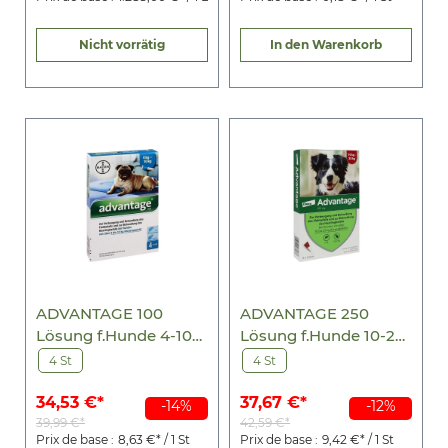
Nicht vorrätig
In den Warenkorb
ADVANTAGE 100
ADVANTAGE 250
Lösung f.Hunde 4-10
Lösung f.Hunde 10-25
kg
kg
4 St
4 St
34,53 €*
37,67 €*
-14%
-12%
39,99 €*
42,59 €*
Prix de base :
8,63 €* / 1 St
Prix de base :
9,42 €* / 1 St