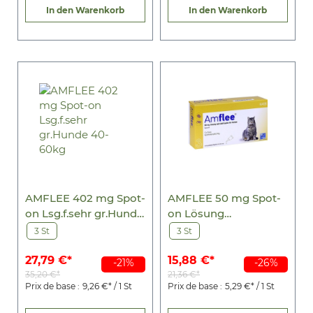
In den Warenkorb
In den Warenkorb
AMFLEE 402 mg Spot-
AMFLEE 50 mg Spot-
on Lsg.f.sehr gr.Hunde
on Lösung
40-60kg
z.Auftropfen f.Katzen
3 St
3 St
27,79 €*
15,88 €*
-21%
-26%
35,20 €*
21,36 €*
Prix de base :
9,26 €* / 1 St
Prix de base :
5,29 €* / 1 St