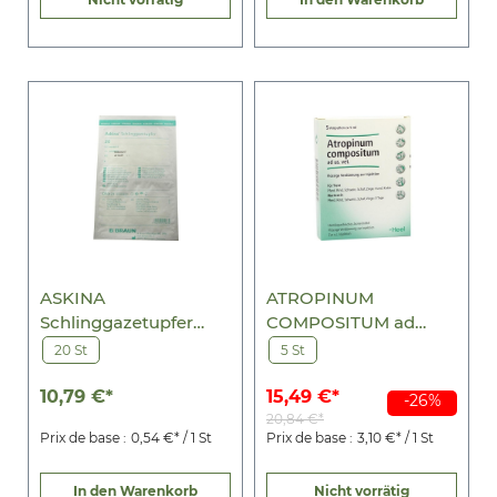
ASKINA
ATROPINUM
Schlinggazetupfer
COMPOSITUM ad
pflaumengr.steril
us.vet.Ampullen
20 St
5 St
10,79 €*
15,49 €*
-26%
20,84 €*
Prix de base :
0,54 €* / 1 St
Prix de base :
3,10 €* / 1 St
In den Warenkorb
Nicht vorrätig