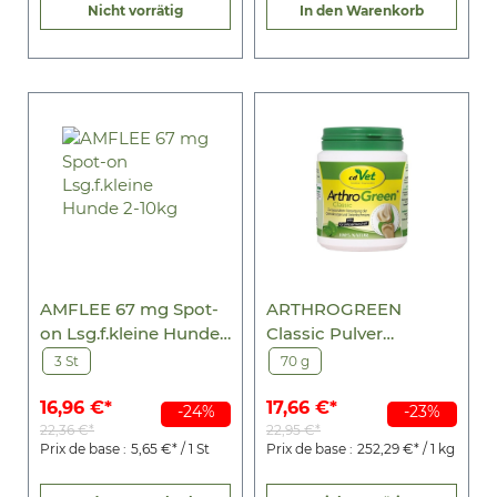
Nicht vorrätig
In den Warenkorb
AMFLEE 67 mg Spot-
ARTHROGREEN
on Lsg.f.kleine Hunde
Classic Pulver
2-10kg
f.Hunde/Katzen
3 St
70 g
16,96 €*
17,66 €*
-24%
-23%
22,36 €*
22,95 €*
Prix de base :
5,65 €* / 1 St
Prix de base :
252,29 €* / 1 kg