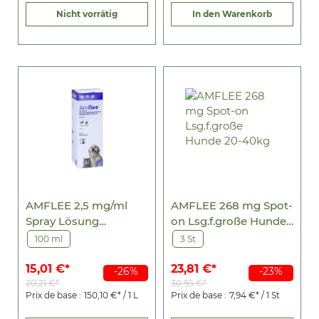
Nicht vorrätig
In den Warenkorb
AMFLEE 2,5 mg/ml
AMFLEE 268 mg Spot-
Spray Lösung
on Lsg.f.große Hunde
f.Hunde/Katzen
20-40kg
100 ml
3 St
15,01 €*
23,81 €*
-26%
-23%
20,21 €*
30,95 €*
Prix de base :
150,10 €* / 1 L
Prix de base :
7,94 €* / 1 St