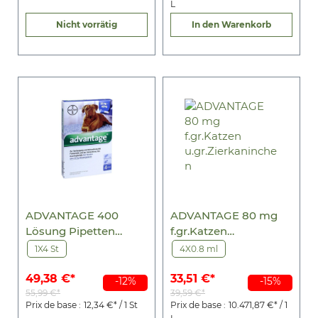
L
Nicht vorrätig
In den Warenkorb
ADVANTAGE 400
ADVANTAGE 80 mg
Lösung Pipetten
f.gr.Katzen
f.Hunde ab 25 kg
u.gr.Zierkaninchen
1X4 St
4X0.8 ml
49,38 €*
33,51 €*
-12%
-15%
55,99 €*
39,59 €*
Prix de base :
12,34 €* / 1 St
Prix de base :
10.471,87 €* / 1