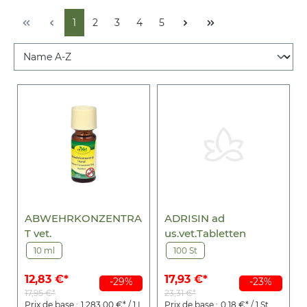
1
2
3
4
5
ABWEHRKONZENTRA
ADRISIN ad
T vet.
us.vet.Tabletten
10 ml
100 St
12,83 €*
17,93 €*
-29%
-23%
17,95 €*
23,31 €*
Prix de base :
1.283,00 €* / 1 L
Prix de base :
0,18 €* / 1 St