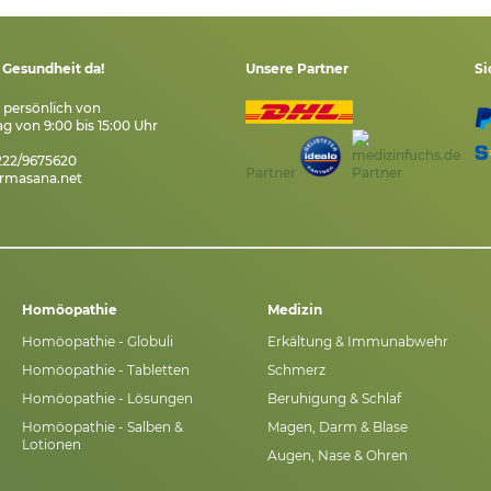
e Gesundheit da!
Unsere Partner
Si
s persönlich von
g von 9:00 bis 15:00 Uhr
7222/9675620
Partner
rmasana.net
Homöopathie
Medizin
Homöopathie - Globuli
Erkältung & Immunabwehr
Homöopathie - Tabletten
Schmerz
Homöopathie - Lösungen
Beruhigung & Schlaf
Homöopathie - Salben &
Magen, Darm & Blase
Lotionen
Augen, Nase & Ohren