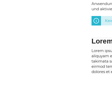
Anwendung
und aktivie
Kei
Lorem
Lorem ipsu
aliquyam e
takimata s
eirmod tem
dolores et