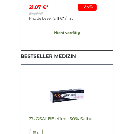
-23%
21,07 €*
1
27,39 €*
2
Prix de base :
2,11 €* / 1 St
P
Nicht vorrätig
BESTSELLER MEDIZIN
ZUGSALBE effect 50% Salbe
15 g