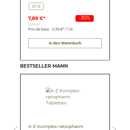
20 St
-30%
7,89 €*
5
11,27 €*
7
Prix de base :
0,39 €* / 1 St
P
In den Warenkorb
BESTSELLER MANN
A-Z Komplex-ratiopharm
A