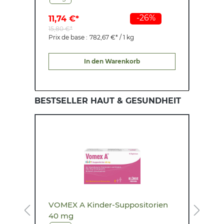
-26%
11,74 €*
15,80 €*
Prix de base :
782,67 €* / 1 kg
In den Warenkorb
BESTSELLER HAUT & GESUNDHEIT
VOMEX A Kinder-Suppositorien
A
40 mg
B