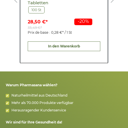
Tabletten
T
100 St
-20%
28,50 €*
6
35,49 €*
7
Prix de base :
0,28 €* / 1 St
P
In den Warenkorb
Warum Pharmasana wählen?
Naturheilmittel aus Deutschland
Mehr als 70.000 Produkte verfügbar
Herausragender Kundenservice
Wir sind für Ihre Gesundheit da!