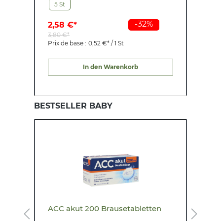
5 St
-32%
2,58 €*
3
3,80 €*
4
Prix de base :
0,52 €* / 1 St
P
In den Warenkorb
BESTSELLER BABY
ACC akut 200 Brausetabletten
B
H