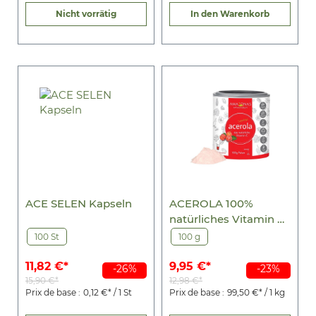
Nicht vorrätig
In den Warenkorb
ACE SELEN Kapseln
ACEROLA 100%
natürliches Vitamin C
Pulver
100 St
100 g
11,82 €*
9,95 €*
-26%
-23%
15,90 €*
12,98 €*
Prix de base :
0,12 €* / 1 St
Prix de base :
99,50 €* / 1 kg