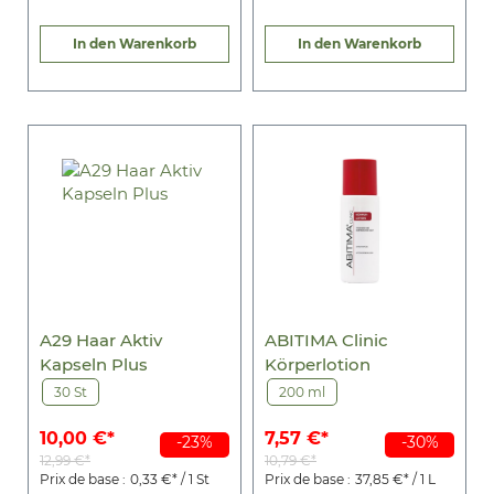
In den Warenkorb
In den Warenkorb
A29 Haar Aktiv
ABITIMA Clinic
Kapseln Plus
Körperlotion
30 St
200 ml
10,00 €*
7,57 €*
-23%
-30%
12,99 €*
10,79 €*
Prix de base :
0,33 €* / 1 St
Prix de base :
37,85 €* / 1 L