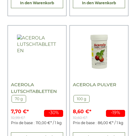
In den Warenkorb
In den Warenkorb
ACEROLA
ACEROLA PULVER
LUTSCHTABLETTEN
70 g
100 g
7,70 €*
8,60 €*
-30%
-19%
10,99 €*
10,60 €*
Prix de base :
110,00 €* / 1 kg
Prix de base :
86,00 €* / 1 kg