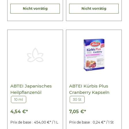
Nicht vorrätig
Nicht vorrätig
ABTEI Japanisches
ABTEI Kürbis Plus
Heilpflanzenöl
Cranberry Kapseln
10 ml
30 St
4,54 €*
7,05 €*
Prix de base :
454,00 €* / 1 L
Prix de base :
0,24 €* / 1 St