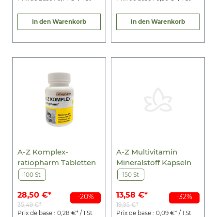
In den Warenkorb
In den Warenkorb
A-Z Komplex-
A-Z Multivitamin
ratiopharm Tabletten
Mineralstoff Kapseln
100 St
150 St
28,50 €*
13,58 €*
-20%
-32%
35,49 €*
19,95 €*
Prix de base :
0,28 €* / 1 St
Prix de base :
0,09 €* / 1 St