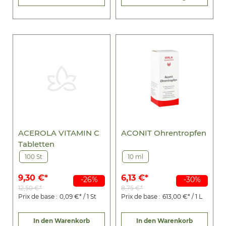
ACEROLA VITAMIN C
ACONIT Ohrentropfen
Tabletten
100 St
10 ml
9,30 €*
6,13 €*
-26%
-30%
12,50 €*
8,75 €*
Prix de base :
0,09 €* / 1 St
Prix de base :
613,00 €* / 1 L
In den Warenkorb
In den Warenkorb