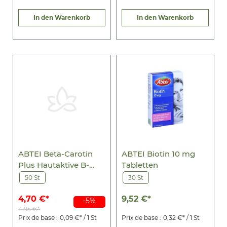
In den Warenkorb
In den Warenkorb
ABTEI Beta-Carotin
ABTEI Biotin 10 mg
Plus Hautaktive B-
Tabletten
Vitamine Kps.
50 St
30 St
4,70 €*
9,52 €*
-5%
4,95 €*
Prix de base :
0,09 €* / 1 St
Prix de base :
0,32 €* / 1 St