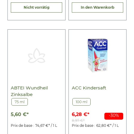
Nicht vorrätig
In den Warenkorb
ABTEI Wundheil
ACC Kindersaft
Zinksalbe
75 ml
100 ml
5,60 €*
6,28 €*
-30%
8,97 €*
Prix de base :
74,67 €* / 1 L
Prix de base :
62,80 €* / 1 L