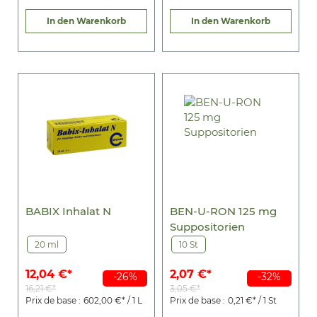
In den Warenkorb
In den Warenkorb
BABIX Inhalat N
BEN-U-RON 125 mg
Suppositorien
20 ml
10 St
12,04 €*
2,07 €*
-26%
-32%
16,21 €*
3,05 €*
Prix de base :
602,00 €* / 1 L
Prix de base :
0,21 €* / 1 St