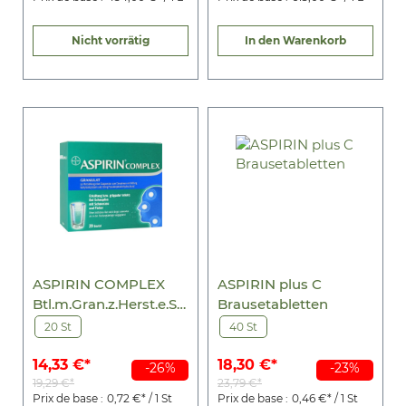
Nicht vorrätig
In den Warenkorb
ASPIRIN COMPLEX
ASPIRIN plus C
Btl.m.Gran.z.Herst.e.Su
Brausetabletten
sp.z.Einn.
20 St
40 St
14,33 €*
18,30 €*
-26%
-23%
19,29 €*
23,79 €*
Prix de base :
0,72 €* / 1 St
Prix de base :
0,46 €* / 1 St