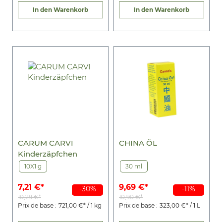
In den Warenkorb
In den Warenkorb
CARUM CARVI
CHINA ÖL
Kinderzäpfchen
10X1 g
30 ml
7,21 €*
9,69 €*
-30%
-11%
10,29 €*
10,90 €*
Prix de base :
721,00 €* / 1 kg
Prix de base :
323,00 €* / 1 L