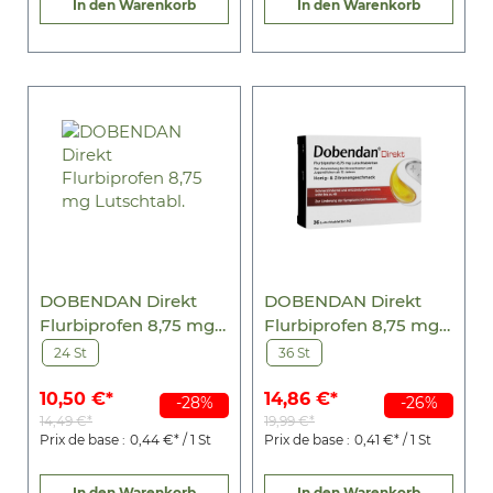
In den Warenkorb
In den Warenkorb
DOBENDAN Direkt
DOBENDAN Direkt
Flurbiprofen 8,75 mg
Flurbiprofen 8,75 mg
Lutschtabl.
Lutschtabl.
24 St
36 St
10,50 €*
14,86 €*
-28%
-26%
14,49 €*
19,99 €*
Prix de base :
0,44 €* / 1 St
Prix de base :
0,41 €* / 1 St
In den Warenkorb
In den Warenkorb