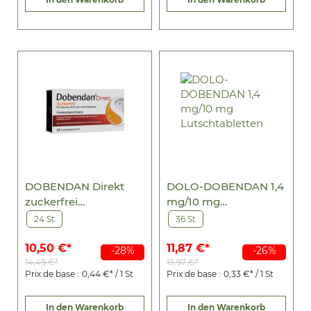
DOBENDAN Direkt
DOLO-DOBENDAN 1,4
zuckerfrei
mg/10 mg
Flurbiprofen 8,75mg
Lutschtabletten
24 St
36 St
Lut
10,50 €*
11,87 €*
-28%
-26%
14,49 €*
15,97 €*
Prix de base :
0,44 €* / 1 St
Prix de base :
0,33 €* / 1 St
In den Warenkorb
In den Warenkorb