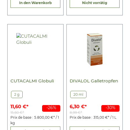
In den Warenkorb
Nicht vorrätig
CUTACALMI Globuli
DIVALOL Galletropfen
2 g
20 ml
11,60 €*
6,30 €*
-26%
-30%
15,60 €*
8,99 €*
Prix de base :
5.800,00 €* / 1
Prix de base :
315,00 €* / 1 L
kg