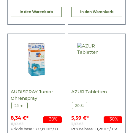
In den Warenkorb
In den Warenkorb
AUDISPRAY Junior
AZUR Tabletten
Ohrenspray
25 ml
20 St
8,34 €*
5,59 €*
-30%
-30%
11,92 €*
7,97 €*
Prix de base :
333,60 €* / 1 L
Prix de base :
0,28 €* / 1 St