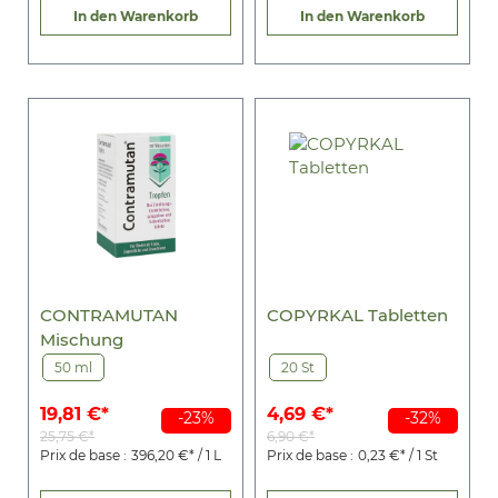
In den Warenkorb
In den Warenkorb
CONTRAMUTAN
COPYRKAL Tabletten
Mischung
50 ml
20 St
19,81 €*
4,69 €*
-23%
-32%
25,75 €*
6,90 €*
Prix de base :
396,20 €* / 1 L
Prix de base :
0,23 €* / 1 St