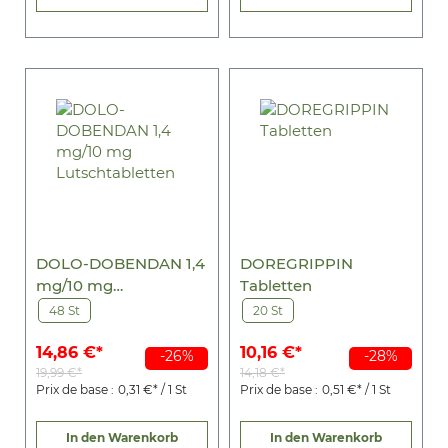
DOLO-DOBENDAN 1,4
DOREGRIPPIN
mg/10 mg
Tabletten
Lutschtabletten
48 St
20 St
14,86 €*
10,16 €*
-26%
-28%
19,99 €*
14,18 €*
Prix de base :
0,31 €* / 1 St
Prix de base :
0,51 €* / 1 St
In den Warenkorb
In den Warenkorb