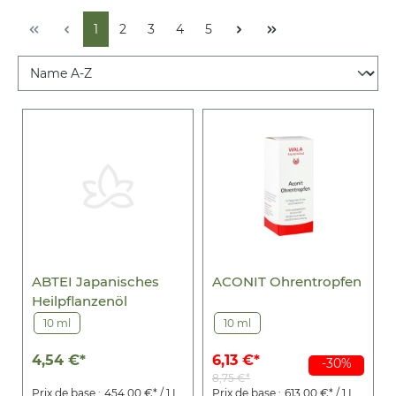
1
2
3
4
5
ABTEI Japanisches
ACONIT Ohrentropfen
Heilpflanzenöl
10 ml
10 ml
4,54 €*
6,13 €*
-30%
8,75 €*
Prix de base :
454,00 €* / 1 L
Prix de base :
613,00 €* / 1 L