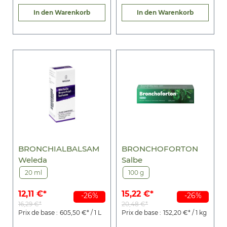
In den Warenkorb
In den Warenkorb
BRONCHIALBALSAM
BRONCHOFORTON
Weleda
Salbe
20 ml
100 g
12,11 €*
15,22 €*
-26%
-26%
16,29 €*
20,48 €*
Prix de base :
605,50 €* / 1 L
Prix de base :
152,20 €* / 1 kg