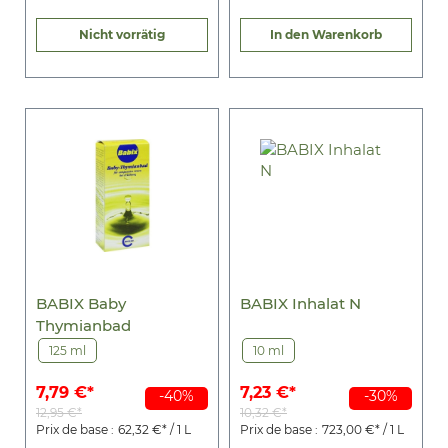
Nicht vorrätig
In den Warenkorb
BABIX Baby
BABIX Inhalat N
Thymianbad
125 ml
10 ml
7,79 €*
7,23 €*
-40%
-30%
12,95 €*
10,32 €*
Prix de base :
62,32 €* / 1 L
Prix de base :
723,00 €* / 1 L