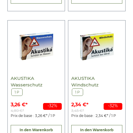
AKUSTIKA
AKUSTIKA
Wasserschutz
Windschutz
1 P
1 P
3,26 €*
2,34 €*
-32%
-32%
4,80 €*
3,45 €*
Prix de base :
3,26 €* / 1 P
Prix de base :
2,34 €* / 1 P
In den Warenkorb
In den Warenkorb