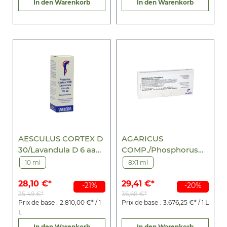
In den Warenkorb
In den Warenkorb
AESCULUS CORTEX D
AGARICUS
30/Lavandula D 6 aa
COMP./Phosphorus
Augentropfen
Ampullen
10 ml
8X1 ml
28,10 €*
29,41 €*
-21%
-20%
35,49 €*
36,68 €*
Prix de base :
2.810,00 €* / 1
Prix de base :
3.676,25 €* / 1 L
L
In den Warenkorb
In den Warenkorb