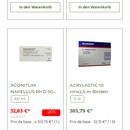
In den Warenkorb
In den Warenkorb
ACONITUM
ACRYLASTIC 10
NAPELLUS Rh D 30
cmx2,5 m Binden
Ampullen
8X1 ml
12 St
32,83 €*
385,79 €*
-20%
40,89 €*
Prix de base :
4.103,75 €* / 1 L
Prix de base :
32,15 €* / 1 St