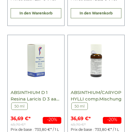
In den Warenkorb
In den Warenkorb
ABSINTHIUM D 1
ABSINTHIUM/CARYOP
Resina Laricis D 3 aa
HYLLI comp.Mischung
Mischung
50 ml
50 ml
36,69 €*
36,69 €*
-20%
-20%
45,70 €*
45,70 €*
Prix de base :
733,80 €* / 1 L
Prix de base :
733,80 €* / 1 L