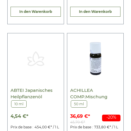
In den Warenkorb
In den Warenkorb
ABTEI Japanisches
ACHILLEA
Heilpflanzenöl
COMP.Mischung
10 ml
50 ml
4,54 €*
36,69 €*
-20%
45,70 €*
Prix de base :
454,00 €* / 1 L
Prix de base :
733,80 €* / 1 L