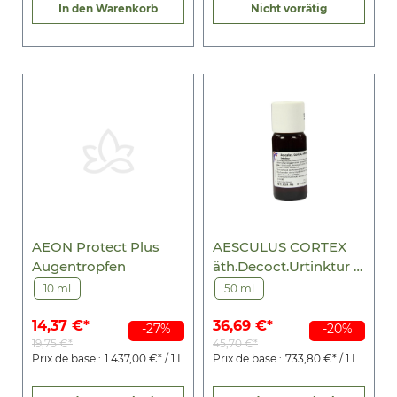
In den Warenkorb
Nicht vorrätig
AEON Protect Plus
AESCULUS CORTEX
Augentropfen
äth.Decoct.Urtinktur D
1
10 ml
50 ml
14,37 €*
36,69 €*
-27%
-20%
19,75 €*
45,70 €*
Prix de base :
1.437,00 €* / 1 L
Prix de base :
733,80 €* / 1 L