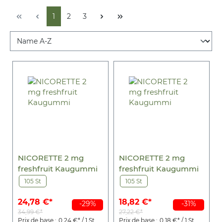
1
2
3
NICORETTE 2 mg
NICORETTE 2 mg
freshfruit Kaugummi
freshfruit Kaugummi
105 St
105 St
24,78 €*
18,82 €*
-29%
-31%
34,99 €*
27,22 €*
Prix de base :
0,24 €* / 1 St
Prix de base :
0,18 €* / 1 St