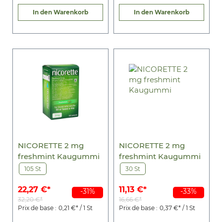
In den Warenkorb
In den Warenkorb
NICORETTE 2 mg
NICORETTE 2 mg
freshmint Kaugummi
freshmint Kaugummi
105 St
30 St
22,27 €*
11,13 €*
-31%
-33%
32,20 €*
16,66 €*
Prix de base :
0,21 €* / 1 St
Prix de base :
0,37 €* / 1 St