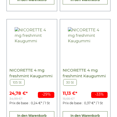
NICORETTE 4 mg
NICORETTE 4 mg
freshmint Kaugummi
freshmint Kaugummi
105 St
30 St
24,78 €*
11,13 €*
-29%
-33%
34,99 €*
16,66 €*
Prix de base :
0,24 €* / 1 St
Prix de base :
0,37 €* / 1 St
In den Warenkorb
In den Warenkorb