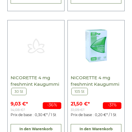
NICORETTE 4 mg
NICORETTE 4 mg
freshmint Kaugummi
freshmint Kaugummi
30 St
105 St
9,03 €*
21,50 €*
-36%
-31%
14,08 €*
31,09 €*
Prix de base :
0,30 €* / 1 St
Prix de base :
0,20 €* / 1 St
In den Warenkorb
In den Warenkorb