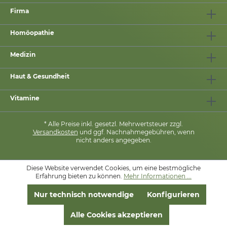
Firma
Homöopathie
Medizin
Haut & Gesundheit
Vitamine
* Alle Preise inkl. gesetzl. Mehrwertsteuer zzgl.
Versandkosten
und ggf. Nachnahmegebühren, wenn
nicht anders angegeben.
Diese Website verwendet Cookies, um eine bestmögliche
MIT
❤
VON
PHARMASANA
Erfahrung bieten zu können.
Mehr Informationen ...
Nur technisch notwendige
Konfigurieren
Alle Cookies akzeptieren