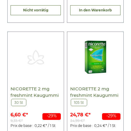
Nicht vorrätig
In den Warenkorb
NICORETTE 2 mg
NICORETTE 2 mg
freshmint Kaugummi
freshmint Kaugummi
30 St
105 St
6,60 €*
24,78 €*
-29%
-29%
9,35 €*
34,99 €*
Prix de base :
0,22 €* / 1 St
Prix de base :
0,24 €* / 1 St