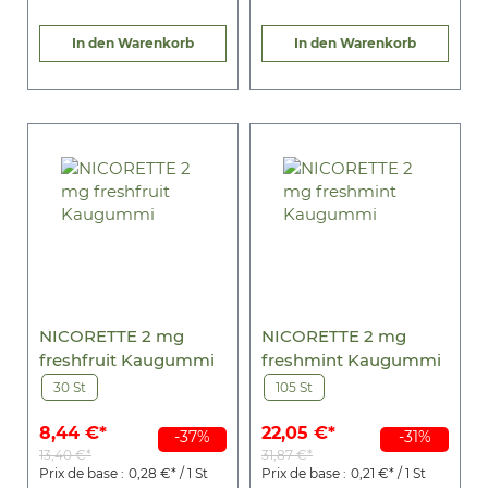
In den Warenkorb
In den Warenkorb
NICORETTE 2 mg
NICORETTE 2 mg
freshfruit Kaugummi
freshmint Kaugummi
30 St
105 St
8,44 €*
22,05 €*
-37%
-31%
13,40 €*
31,87 €*
Prix de base :
0,28 €* / 1 St
Prix de base :
0,21 €* / 1 St