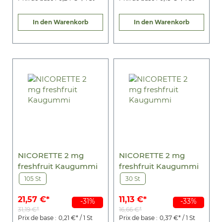
In den Warenkorb
In den Warenkorb
NICORETTE 2 mg
NICORETTE 2 mg
freshfruit Kaugummi
freshfruit Kaugummi
105 St
30 St
21,57 €*
11,13 €*
-31%
-33%
31,19 €*
16,66 €*
Prix de base :
0,21 €* / 1 St
Prix de base :
0,37 €* / 1 St