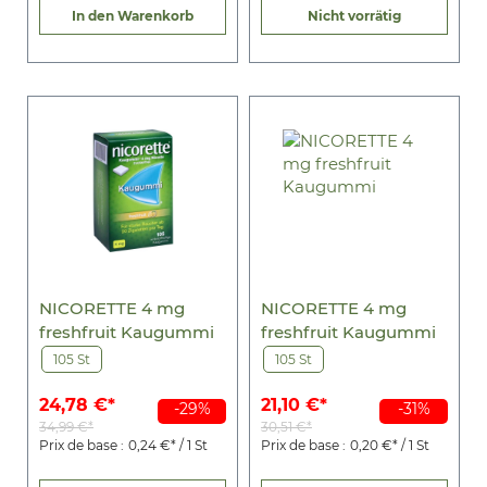
In den Warenkorb
Nicht vorrätig
NICORETTE 4 mg
NICORETTE 4 mg
freshfruit Kaugummi
freshfruit Kaugummi
105 St
105 St
24,78 €*
21,10 €*
-29%
-31%
34,99 €*
30,51 €*
Prix de base :
0,24 €* / 1 St
Prix de base :
0,20 €* / 1 St