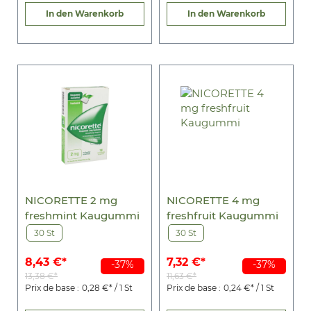
In den Warenkorb
In den Warenkorb
NICORETTE 2 mg
NICORETTE 4 mg
freshmint Kaugummi
freshfruit Kaugummi
30 St
30 St
8,43 €*
7,32 €*
-37%
-37%
13,38 €*
11,63 €*
Prix de base :
0,28 €* / 1 St
Prix de base :
0,24 €* / 1 St