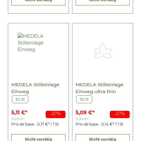
MEDELA Stilleinlage
MEDELA Stilleinlage
Einweg
Einweg ultra thin
30 St
36 St
5,11 €*
5,09 €*
-27%
-27%
6,99 €*
6,99 €*
Prix de base :
0,17 €* / 1 St
Prix de base :
0,14 €* / 1 St
Nicht vorrätig
Nicht vorrätig