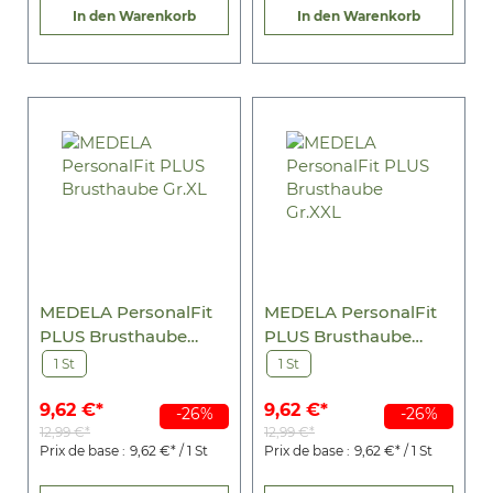
In den Warenkorb
In den Warenkorb
MEDELA PersonalFit
MEDELA PersonalFit
PLUS Brusthaube
PLUS Brusthaube
Gr.XL
Gr.XXL
1 St
1 St
9,62 €*
9,62 €*
-26%
-26%
12,99 €*
12,99 €*
Prix de base :
9,62 €* / 1 St
Prix de base :
9,62 €* / 1 St