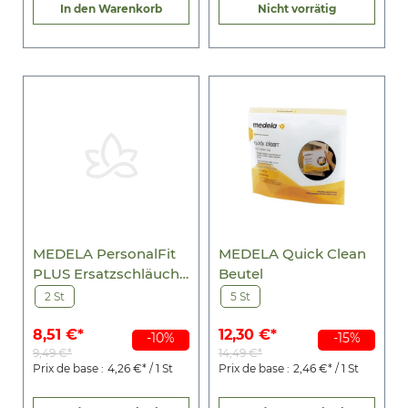
In den Warenkorb
Nicht vorrätig
MEDELA PersonalFit
MEDELA Quick Clean
PLUS Ersatzschläuche
Beutel
2 St
2 St
5 St
8,51 €*
12,30 €*
-10%
-15%
9,49 €*
14,49 €*
Prix de base :
4,26 €* / 1 St
Prix de base :
2,46 €* / 1 St