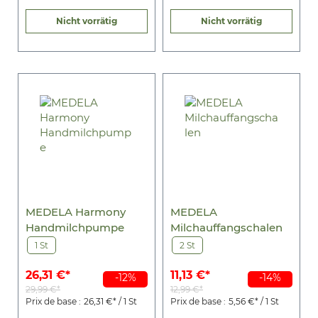
Nicht vorrätig
Nicht vorrätig
MEDELA Harmony
MEDELA
Handmilchpumpe
Milchauffangschalen
1 St
2 St
26,31 €*
11,13 €*
-12%
-14%
29,99 €*
12,99 €*
Prix de base :
26,31 €* / 1 St
Prix de base :
5,56 €* / 1 St