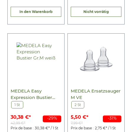
In den Warenkorb
Nicht vorrätig
MEDELA Easy
MEDELA Ersatzsauger
Expression Bustier
M VE
Gr.M weiß
1 St
2 St
30,38 €*
5,50 €*
-29%
-31%
42,99 €*
7,99 €*
Prix de base :
30,38 €* / 1 St
Prix de base :
2,75 €* / 1 St