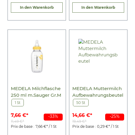
In den Warenkorb
In den Warenkorb
MEDELA Milchflasche
MEDELA Muttermilch
250 ml m.Sauger Gr.M
Aufbewahrungsbeutel
1 St
50 St
7,66 €*
14,66 €*
-33%
-25%
11,49 €*
19,49 €*
Prix de base :
7,66 €* / 1 St
Prix de base :
0,29 €* / 1 St