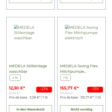
MEDELA Stilleinlage
MEDELA Swing Flex
waschbar
Milchpumpe
elektrisch
4 St
1 St
12,30 €*
155,77 €*
-23%
-13%
15,99 €*
179,99 €*
Prix de base :
3,08 €* / 1 St
Prix de base :
155,77 €* / 1 St
In den Warenkorb
Nicht vorrätig