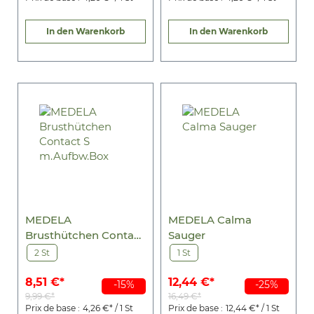
In den Warenkorb
In den Warenkorb
MEDELA
MEDELA Calma
Brusthütchen Contact
Sauger
S m.Aufbw.Box
2 St
1 St
8,51 €*
12,44 €*
-15%
-25%
9,99 €*
16,49 €*
Prix de base :
4,26 €* / 1 St
Prix de base :
12,44 €* / 1 St