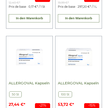
12,40 €*
19,99 €*
Prix de base :
0,17 €* / 1 St
Prix de base :
297,20 €* / 1 L
In den Warenkorb
In den Warenkorb
ALLERGOVAL Kapseln
ALLERGOVAL Kapseln
50 St
100 St
27,44 €*
53,72 €*
-21%
-15%