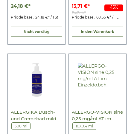
24,18 €*
13,71 €*
-15%
16,20 €*
Prix de base :
24,18 €* / 1 St
Prix de base :
68,55 €* / 1 L
Nicht vorrätig
In den Warenkorb
ALLERGIKA Dusch-
ALLERGO-VISION sine
und Cremebad mild
0,25 mg/ml AT im
Einzeldo.beh.
500 ml
10X0.4 ml