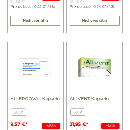
34,88 €*
63,49 €*
Prix de base :
0,55 €* / 1 St
Prix de base :
0,54 €* / 1 St
Nicht vorrätig
Nicht vorrätig
ALLERGOVAL Kapseln
ALLVENT Kapseln
20 St
60 St
9,57 €*
21,95 €*
-30%
-12%