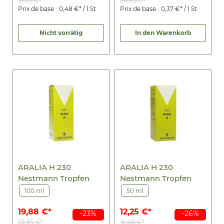
13,65 €*
24,95 €*
Prix de base :
0,48 €* / 1 St
Prix de base :
0,37 €* / 1 St
Nicht vorrätig
In den Warenkorb
ARALIA H 230
ARALIA H 230
Nestmann Tropfen
Nestmann Tropfen
100 ml
50 ml
19,88 €*
12,25 €*
-23%
-26%
25,85 €*
16,48 €*