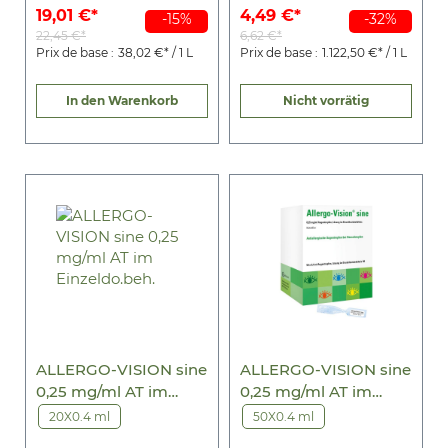
19,01 €*
4,49 €*
-15%
-32%
22,45 €*
6,62 €*
Prix de base :
38,02 €* / 1 L
Prix de base :
1.122,50 €* / 1 L
In den Warenkorb
Nicht vorrätig
ALLERGO-VISION sine
ALLERGO-VISION sine
0,25 mg/ml AT im
0,25 mg/ml AT im
Einzeldo.beh.
Einzeldo.beh.
20X0.4 ml
50X0.4 ml