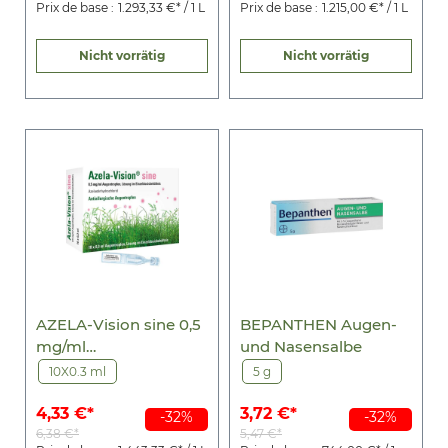
Prix de base :
1.293,33 €* / 1 L
Prix de base :
1.215,00 €* / 1 L
Nicht vorrätig
Nicht vorrätig
AZELA-Vision sine 0,5
BEPANTHEN Augen-
mg/ml
und Nasensalbe
Augentr.i.Einzeldosis.
10X0.3 ml
5 g
4,33 €*
3,72 €*
-32%
-32%
6,38 €*
5,47 €*