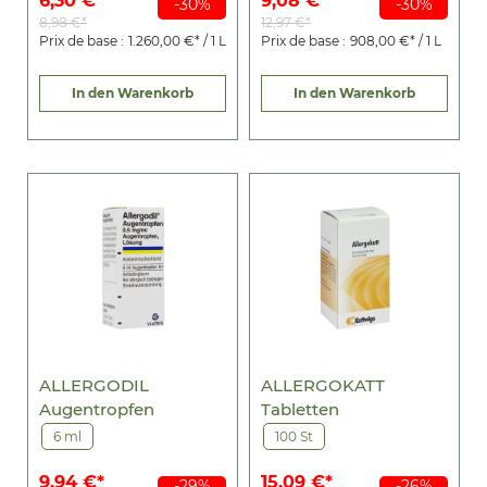
6,30 €*
9,08 €*
-30%
-30%
8,98 €*
12,97 €*
Prix de base :
1.260,00 €* / 1 L
Prix de base :
908,00 €* / 1 L
In den Warenkorb
In den Warenkorb
ALLERGODIL
ALLERGOKATT
Augentropfen
Tabletten
6 ml
100 St
9,94 €*
15,09 €*
-29%
-26%