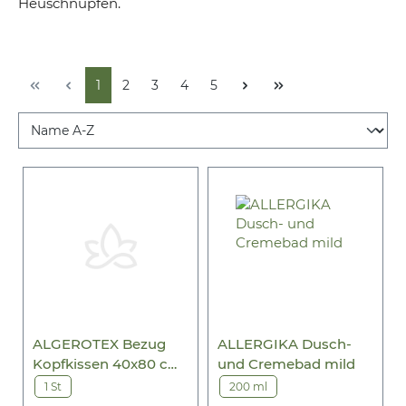
Heuschnupfen.
1
2
3
4
5
ALGEROTEX Bezug
ALLERGIKA Dusch-
Kopfkissen 40x80 cm
und Cremebad mild
Milbensperre
1 St
200 ml