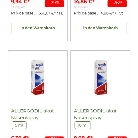
9,94 €*
14,86 €*
-29%
-26%
13,98 €*
19,99 €*
Prix de base :
1.656,67 €* / 1 L
Prix de base :
14,86 €* / 1 St
In den Warenkorb
In den Warenkorb
ALLERGODIL akut
ALLERGODIL akut
Nasenspray
Nasenspray
5 ml
10 ml