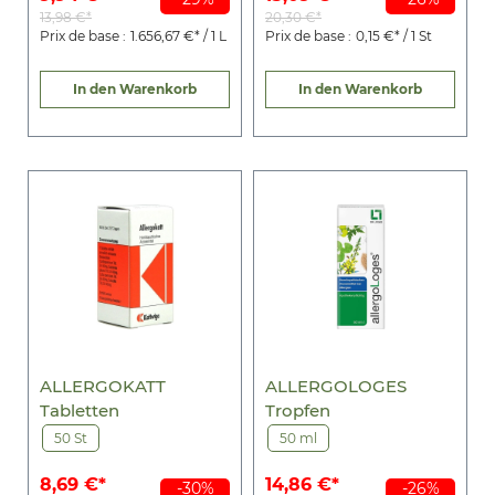
13,98 €*
20,30 €*
Prix de base :
1.656,67 €* / 1 L
Prix de base :
0,15 €* / 1 St
In den Warenkorb
In den Warenkorb
ALLERGOKATT
ALLERGOLOGES
Tabletten
Tropfen
50 St
50 ml
8,69 €*
14,86 €*
-30%
-26%