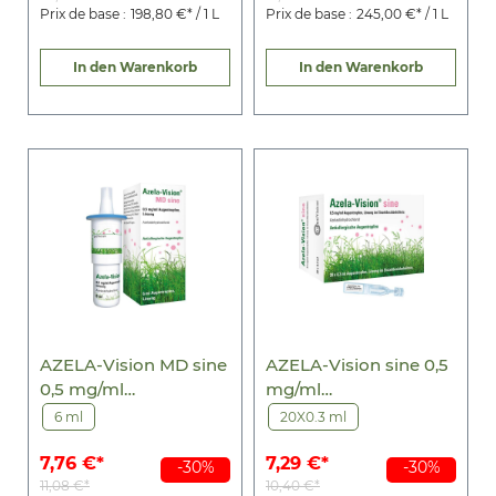
Prix de base :
198,80 €* / 1 L
Prix de base :
245,00 €* / 1 L
In den Warenkorb
In den Warenkorb
AZELA-Vision MD sine
AZELA-Vision sine 0,5
0,5 mg/ml
mg/ml
Augentropfen
Augentr.i.Einzeldosis.
6 ml
20X0.3 ml
7,76 €*
7,29 €*
-30%
-30%
11,08 €*
10,40 €*