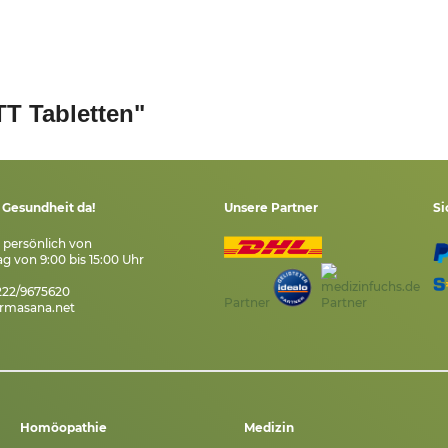
T Tabletten"
e Gesundheit da!
Unsere Partner
Si
s persönlich von
g von 9:00 bis 15:00 Uhr
7222/9675620
Partner
rmasana.net
Homöopathie
Medizin