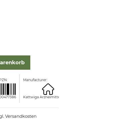
Warenkorb
PZN:
Manufacturer:
00477386
Kattwiga Arzneimittel GmbH
zgl. Versandkosten