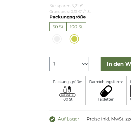
Sie sparen 5,21 €
Grundpreis:
0,15 €* / 1 St
Packungsgröße
50 St
100 St
In den 
Packungsgröße:
Darreichungsform:
100 St
Tabletten
Auf Lager
Preise inkl. MwSt. z