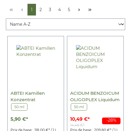
1
2
3
4
5
ABTEI Kamillen
ACIDUM BENZOICUM
Konzentrat
OLIGOPLEX Liquidum
50 ml
50 ml
5,90 €*
10,49 €*
-28%
14,48 €*
Prix de base :
118,00 €* / 1 L
Prix de base :
209,80 €* / 1 L