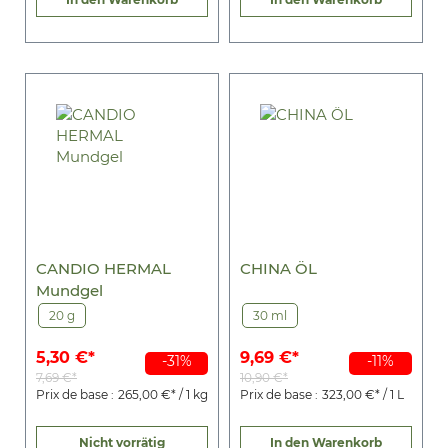
CANDIO HERMAL
CHINA ÖL
Mundgel
20 g
30 ml
5,30 €*
9,69 €*
-31%
-11%
7,69 €*
10,90 €*
Prix de base :
265,00 €* / 1 kg
Prix de base :
323,00 €* / 1 L
Nicht vorrätig
In den Warenkorb