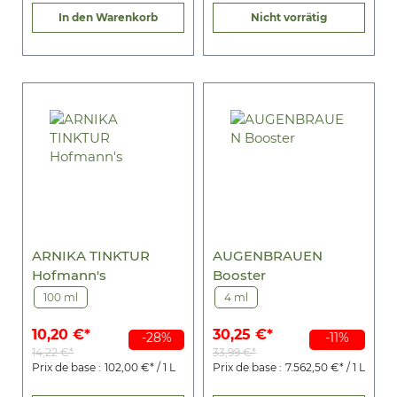
In den Warenkorb
Nicht vorrätig
ARNIKA TINKTUR
AUGENBRAUEN
Hofmann's
Booster
100 ml
4 ml
10,20 €*
30,25 €*
-28%
-11%
14,22 €*
33,99 €*
Prix de base :
102,00 €* / 1 L
Prix de base :
7.562,50 €* / 1 L