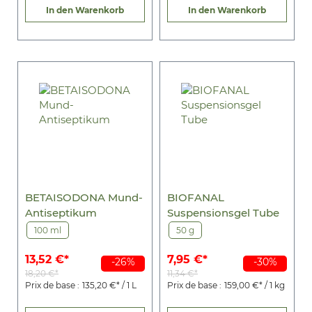
In den Warenkorb
In den Warenkorb
BETAISODONA Mund-
BIOFANAL
Antiseptikum
Suspensionsgel Tube
100 ml
50 g
13,52 €*
7,95 €*
-26%
-30%
18,20 €*
11,34 €*
Prix de base :
135,20 €* / 1 L
Prix de base :
159,00 €* / 1 kg