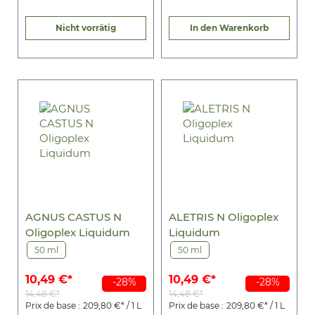
Nicht vorrätig
In den Warenkorb
AGNUS CASTUS N
ALETRIS N Oligoplex
Oligoplex Liquidum
Liquidum
50 ml
50 ml
10,49 €*
10,49 €*
-28%
-28%
14,48 €*
14,48 €*
Prix de base :
209,80 €* / 1 L
Prix de base :
209,80 €* / 1 L