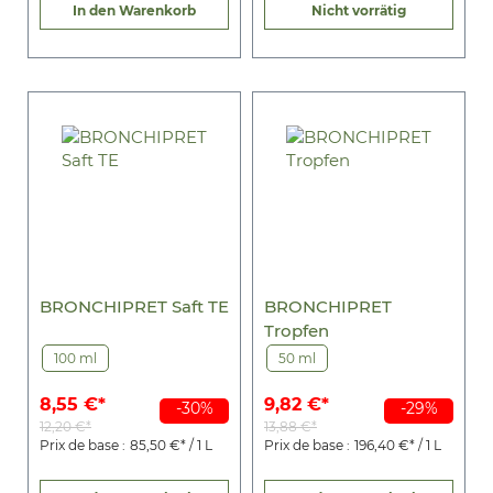
In den Warenkorb
Nicht vorrätig
BRONCHIPRET Saft TE
BRONCHIPRET
Tropfen
100 ml
50 ml
8,55 €*
9,82 €*
-30%
-29%
12,20 €*
13,88 €*
Prix de base :
85,50 €* / 1 L
Prix de base :
196,40 €* / 1 L