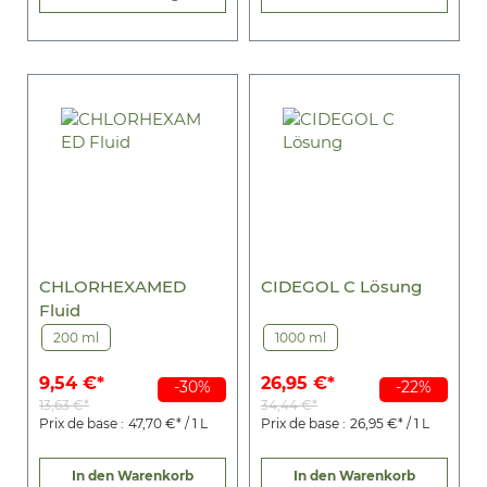
CHLORHEXAMED
CIDEGOL C Lösung
Fluid
200 ml
1000 ml
9,54 €*
26,95 €*
-30%
-22%
13,63 €*
34,44 €*
Prix de base :
47,70 €* / 1 L
Prix de base :
26,95 €* / 1 L
In den Warenkorb
In den Warenkorb