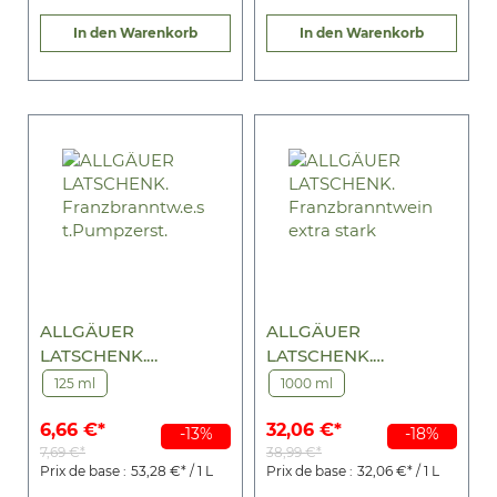
In den Warenkorb
In den Warenkorb
ALLGÄUER
ALLGÄUER
LATSCHENK.
LATSCHENK.
Franzbranntw.e.st.Pu
Franzbranntwein extra
125 ml
1000 ml
mpzerst.
stark
6,66 €*
32,06 €*
-13%
-18%
7,69 €*
38,99 €*
Prix de base :
53,28 €* / 1 L
Prix de base :
32,06 €* / 1 L