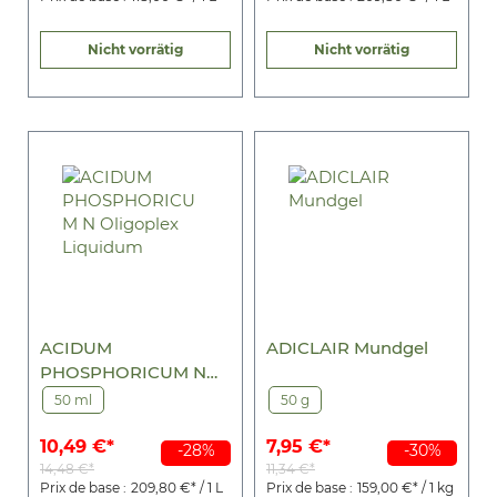
Nicht vorrätig
Nicht vorrätig
ACIDUM
ADICLAIR Mundgel
PHOSPHORICUM N
Oligoplex Liquidum
50 ml
50 g
10,49 €*
7,95 €*
-28%
-30%
14,48 €*
11,34 €*
Prix de base :
209,80 €* / 1 L
Prix de base :
159,00 €* / 1 kg