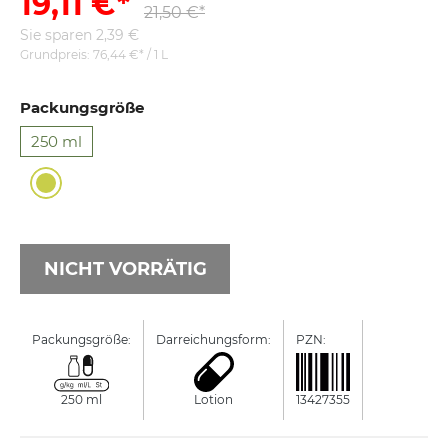
19,11 €*
21,50 €*
Sie sparen 2,39 €
Grundpreis:
76,44 €* / 1 L
Packungsgröße
250 ml
NICHT VORRÄTIG
Packungsgröße:
Darreichungsform:
PZN:
Manufacture
250 ml
Lotion
13427355
PIERRE FA