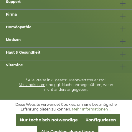
Support
Firma
Homöopathie
Medizin
Haut & Gesundheit
Vitamine
* Alle Preise inkl. gesetzl. Mehrwertsteuer zzgl.
Versandkosten
und ggf. Nachnahmegebühren, wenn
nicht anders angegeben.
Diese Website verwendet Cookies, um eine bestmögliche
MIT
❤
VON
PHARMASANA
Erfahrung bieten zu können.
Mehr Informationen ...
Nur technisch notwendige
Konfigurieren
Alle Cookies akzeptieren