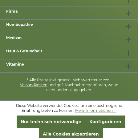
Firma
Homöopathie
Medizin
Haut & Gesundheit
Vitamine
* Alle Preise inkl. gesetzl. Mehrwertsteuer zzgl.
Versandkosten
und ggf. Nachnahmegebühren, wenn
nicht anders angegeben.
Diese Website verwendet Cookies, um eine bestmögliche
MIT
❤
VON
PHARMASANA
Erfahrung bieten zu können.
Mehr Informationen ...
Nur technisch notwendige
Konfigurieren
Alle Cookies akzeptieren