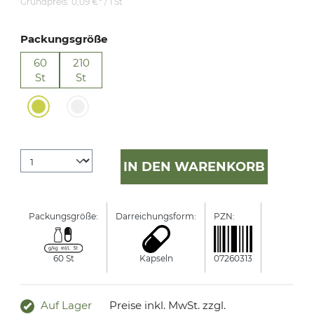
Grundpreis:
0,09 €* / 1 St
Packungsgröße
60
210
St
St
IN DEN WARENKORB
Packungsgröße:
Darreichungsform:
PZN:
Manufactu
60 St
Kapseln
07260313
Omega Ph
Auf Lager
Preise inkl. MwSt. zzgl.