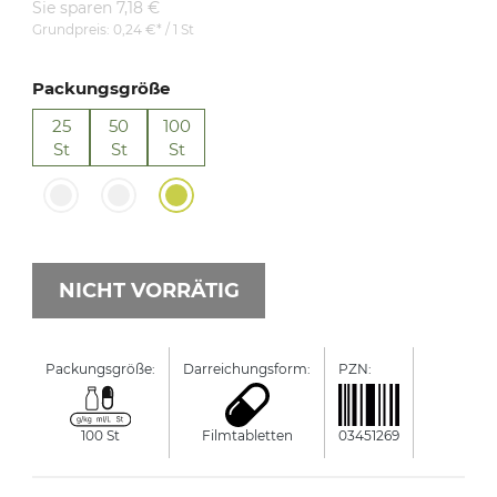
Sie sparen 7,18 €
Grundpreis:
0,24 €* / 1 St
Packungsgröße
25
50
100
St
St
St
NICHT VORRÄTIG
Packungsgröße:
Darreichungsform:
PZN:
Manufactu
100 St
Filmtabletten
03451269
ratiopha