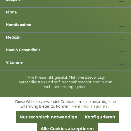
Firma
Homöopathie
Medizin
Haut & Gesundheit
Vitamine
* Alle Preise inkl. gesetzl. Mehrwertsteuer zzgl.
Versandkosten
und ggf. Nachnahmegebühren, wenn
nicht anders angegeben.
Diese Website verwendet Cookies, um eine bestmögliche
MIT
❤
VON
PHARMASANA
Erfahrung bieten zu können.
Mehr Informationen ...
Nur technisch notwendige
Konfigurieren
Alle Cookies akzeptieren