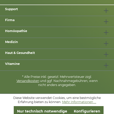
Support
Firma
Homöopathie
Medizin
Haut & Gesundheit
Vitamine
* Alle Preise inkl. gesetzl. Mehrwertsteuer zzgl.
Versandkosten
und ggf. Nachnahmegebühren, wenn
nicht anders angegeben.
Diese Website verwendet Cookies, um eine bestmögliche
MIT
❤
VON
PHARMASANA
Erfahrung bieten zu können.
Mehr Informationen ...
Nur technisch notwendige
Konfigurieren