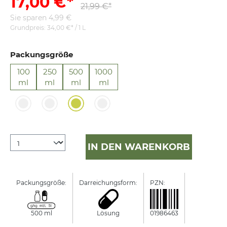
17,00 €*
21,99 €*
Sie sparen 4,99 €
Grundpreis:
34,00 €* / 1 L
Packungsgröße
100
250
500
1000
ml
ml
ml
ml
IN DEN WARENKORB
Packungsgröße:
Darreichungsform:
PZN:
Manufactur
500 ml
Lösung
01986463
Dr. Theiss