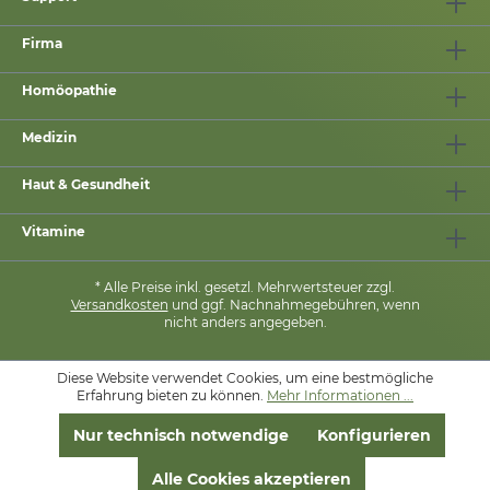
Firma
Homöopathie
Medizin
Haut & Gesundheit
Vitamine
* Alle Preise inkl. gesetzl. Mehrwertsteuer zzgl.
Versandkosten
und ggf. Nachnahmegebühren, wenn
nicht anders angegeben.
Diese Website verwendet Cookies, um eine bestmögliche
MIT
❤
VON
PHARMASANA
Erfahrung bieten zu können.
Mehr Informationen ...
Nur technisch notwendige
Konfigurieren
Alle Cookies akzeptieren