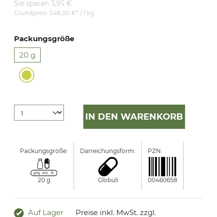
Sie sparen 3,95 €
Grundpreis:
548,00 €* / 1 kg
Packungsgröße
20 g
IN DEN WARENKORB
Packungsgröße:
Darreichungsform:
PZN:
Manufact
20 g
Globuli
00460658
PHÖNIX
Auf Lager
Preise inkl. MwSt. zzgl.