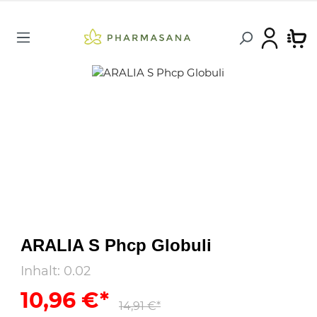
ARALIA S Phcp Globuli
Inhalt:
0.02
10,96 €*
14,91 €*