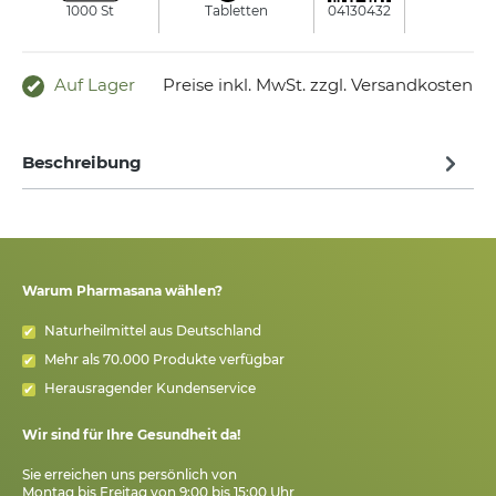
1000 St
Tabletten
04130432
NESTMANN
Auf Lager
Preise inkl. MwSt. zzgl. Versandkosten
Beschreibung
Warum Pharmasana wählen?
Naturheilmittel aus Deutschland
Mehr als 70.000 Produkte verfügbar
Herausragender Kundenservice
Wir sind für Ihre Gesundheit da!
Sie erreichen uns persönlich von
Montag bis Freitag von 9:00 bis 15:00 Uhr