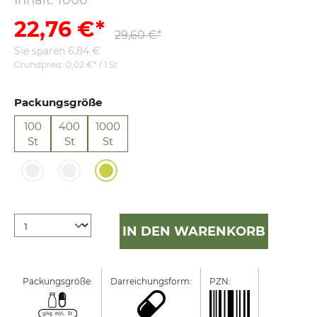
Inhalt:
1000
22,76 €*
29,60 €*
Sie sparen 6,84 €
Grundpreis:
0,02 €* / 1 St
Packungsgröße
100
400
1000
St
St
St
IN DEN WARENKORB
Packungsgröße:
Darreichungsform:
PZN:
Manufactur