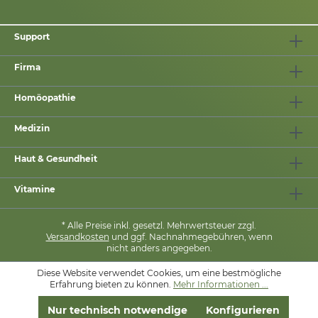
Support
Firma
Homöopathie
Medizin
Haut & Gesundheit
Vitamine
* Alle Preise inkl. gesetzl. Mehrwertsteuer zzgl.
Versandkosten
und ggf. Nachnahmegebühren, wenn
nicht anders angegeben.
Diese Website verwendet Cookies, um eine bestmögliche
Erfahrung bieten zu können.
Mehr Informationen ...
MIT
❤
VON
PHARMASANA
Nur technisch notwendige
Konfigurieren