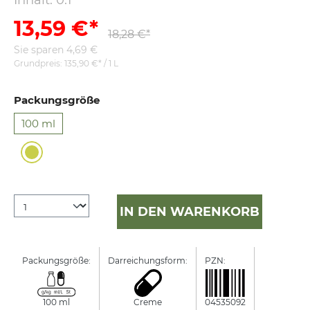
Inhalt:
0.1
13,59 €*
18,28 €*
Sie sparen 4,69 €
Grundpreis:
135,90 €* / 1 L
Packungsgröße
100 ml
IN DEN WARENKORB
Packungsgröße:
Darreichungsform:
PZN:
Manufactur
100 ml
Creme
04535092
Bombastus