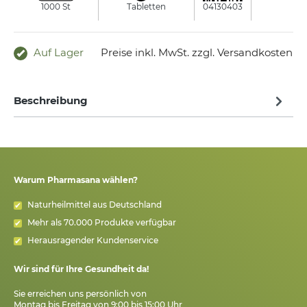
1000 St
Tabletten
04130403
NESTMANN
Auf Lager
Preise inkl. MwSt. zzgl. Versandkosten
Beschreibung
Warum Pharmasana wählen?
Naturheilmittel aus Deutschland
Mehr als 70.000 Produkte verfügbar
Herausragender Kundenservice
Wir sind für Ihre Gesundheit da!
Sie erreichen uns persönlich von
Montag bis Freitag von 9:00 bis 15:00 Uhr