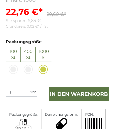
Inhalt:
1000
22,76 €*
29,60 €*
Sie sparen 6,84 €
Grundpreis:
0,02 €* / 1 St
Packungsgröße
100
400
1000
St
St
St
IN DEN WARENKORB
Packungsgröße:
Darreichungsform:
PZN:
Manufactur