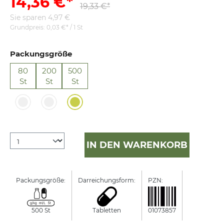
14,36 €*
19,33 €*
Sie sparen 4,97 €
Grundpreis:
0,03 €* / 1 St
Packungsgröße
80
200
500
St
St
St
IN DEN WARENKORB
Packungsgröße:
Darreichungsform:
PZN:
Manufactur
500 St
Tabletten
01073857
Bombastus