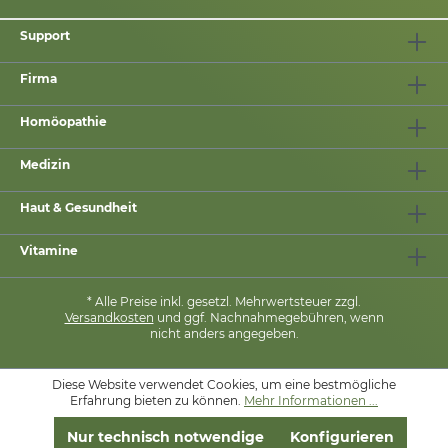
Support
Firma
Homöopathie
Medizin
Haut & Gesundheit
Vitamine
* Alle Preise inkl. gesetzl. Mehrwertsteuer zzgl.
Versandkosten
und ggf. Nachnahmegebühren, wenn
nicht anders angegeben.
Diese Website verwendet Cookies, um eine bestmögliche
MIT
❤
VON
PHARMASANA
Erfahrung bieten zu können.
Mehr Informationen ...
Nur technisch notwendige
Konfigurieren