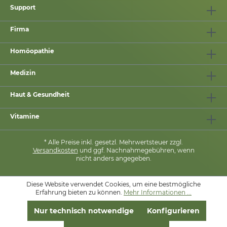
Support
Firma
Homöopathie
Medizin
Haut & Gesundheit
Vitamine
* Alle Preise inkl. gesetzl. Mehrwertsteuer zzgl.
Versandkosten
und ggf. Nachnahmegebühren, wenn
nicht anders angegeben.
Diese Website verwendet Cookies, um eine bestmögliche
MIT
❤
VON
PHARMASANA
Erfahrung bieten zu können.
Mehr Informationen ...
Nur technisch notwendige
Konfigurieren