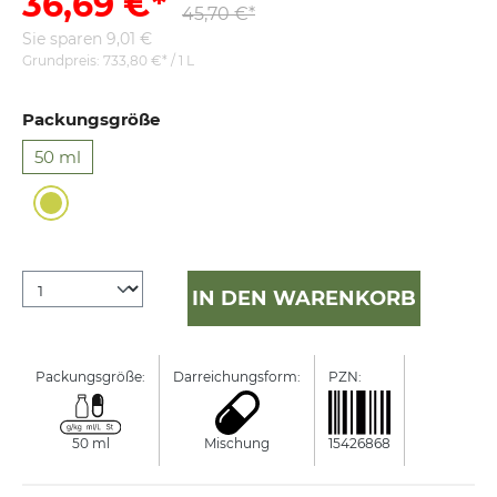
36,69 €*
45,70 €*
Sie sparen 9,01 €
Grundpreis:
733,80 €* / 1 L
Packungsgröße
50 ml
IN DEN WARENKORB
Packungsgröße:
Darreichungsform:
PZN:
Manufactur
50 ml
Mischung
15426868
WELEDA 