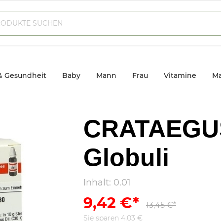
& Gesundheit
Baby
Mann
Frau
Vitamine
Ma
CRATAEGUS
Globuli
Inhalt:
0.01
9,42 €*
13,45 €*
Sie sparen 4,03 €