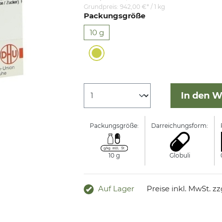
Grundpreis:
942,00 €* / 1 kg
Packungsgröße
10 g
In den 
Packungsgröße:
Darreichungsform:
10 g
Globuli
Auf Lager
Preise inkl. MwSt. z