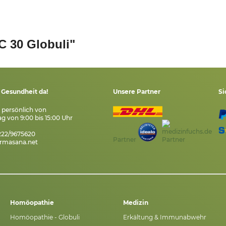
 30 Globuli"
e Gesundheit da!
Unsere Partner
Si
s persönlich von
g von 9:00 bis 15:00 Uhr
7222/9675620
Partner
rmasana.net
Homöopathie
Medizin
Homöopathie - Globuli
Erkältung & Immunabwehr