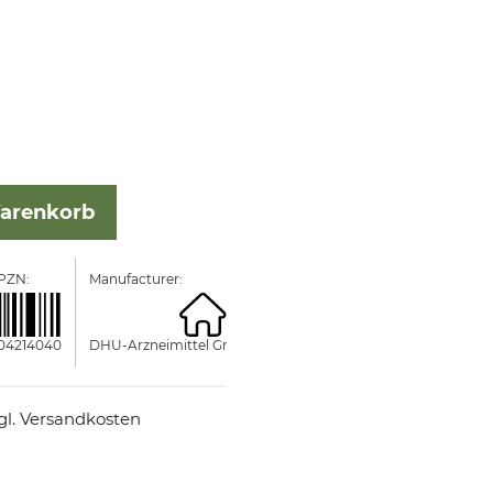
Warenkorb
PZN:
Manufacturer:
04214040
DHU-Arzneimittel GmbH & Co. KG
zgl. Versandkosten