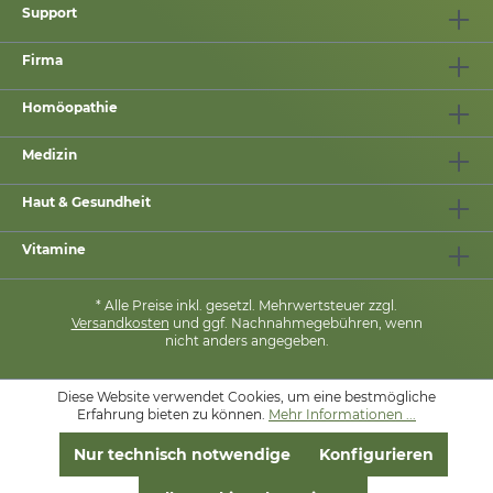
Support
Firma
Homöopathie
Medizin
Haut & Gesundheit
Vitamine
* Alle Preise inkl. gesetzl. Mehrwertsteuer zzgl.
Versandkosten
und ggf. Nachnahmegebühren, wenn
nicht anders angegeben.
Diese Website verwendet Cookies, um eine bestmögliche
MIT
❤
VON
PHARMASANA
Erfahrung bieten zu können.
Mehr Informationen ...
Nur technisch notwendige
Konfigurieren