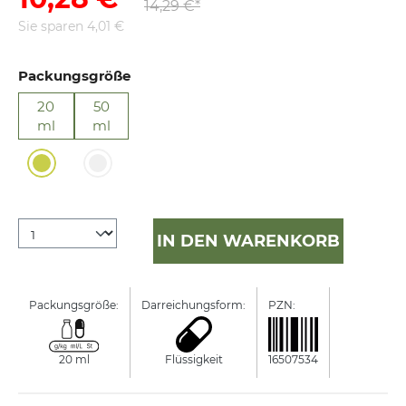
14,29 €*
Sie sparen 4,01 €
Packungsgröße
20
50
ml
ml
IN DEN WARENKORB
Packungsgröße:
Darreichungsform:
PZN:
Manufacture
20 ml
Flüssigkeit
16507534
Bayer Vita