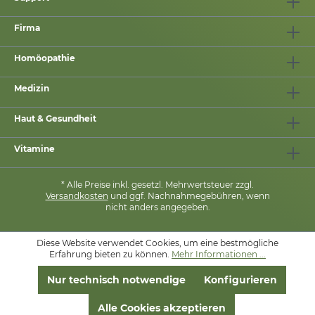
Firma
Homöopathie
Medizin
Haut & Gesundheit
Vitamine
* Alle Preise inkl. gesetzl. Mehrwertsteuer zzgl.
Versandkosten
und ggf. Nachnahmegebühren, wenn
nicht anders angegeben.
Diese Website verwendet Cookies, um eine bestmögliche
MIT
❤
VON
PHARMASANA
Erfahrung bieten zu können.
Mehr Informationen ...
Nur technisch notwendige
Konfigurieren
Alle Cookies akzeptieren