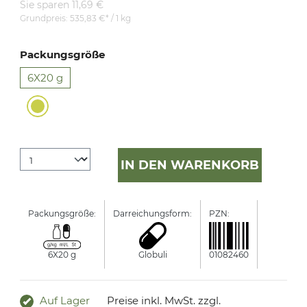
Sie sparen 11,69 €
Grundpreis:
535,83 €* / 1 kg
Packungsgröße
6X20 g
IN DEN WARENKORB
Packungsgröße:
Darreichungsform:
PZN:
Manufactu
6X20 g
Globuli
01082460
PHÖNIX 
Auf Lager
Preise inkl. MwSt. zzgl.